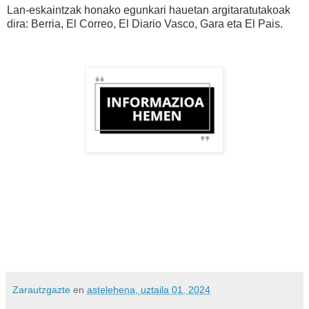
Lan-eskaintzak honako egunkari hauetan argitaratutakoak
dira: Berria, El Correo, El Diario Vasco, Gara eta El Pais.⁣⁣
Zarautzgazte
en
astelehena, uztaila 01, 2024