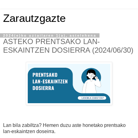
Zarautzgazte
2024(e)ko uztailaren 1(a), astelehena
ASTEKO PRENTSAKO LAN-
ESKAINTZEN DOSIERRA (2024/06/30)
Lan bila zabiltza? Hemen duzu aste honetako prentsako
lan-eskaintzen doseirra.