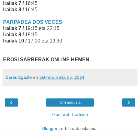
Irailak 7 /
16:45
Irailak 8 /
16:45
PARPADEA DOS VECES
Irailak 7 /
19:15 eta 22:15
Irailak 8 /
19:15
Irailak 10 /
17:00 eta 19:30
EROSI SARRERAK ONLINE HEMEN
Zarautzgazte
en
ostirala, iraila 06, 2024
‹
›
Orri nagusia
Ikusi web-bertsioa
Blogger
zerbitzuak eskainia.