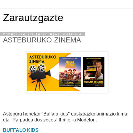
Zarautzgazte
2024(e)ko irailaren 6(a), ostirala
ASTEBURUKO ZINEMA
Asteburu honetan "Buffalo kids" euskarazko animazio filma
eta "Parpadea dos veces" thriller-a
Modelon.
BUFFALO KIDS